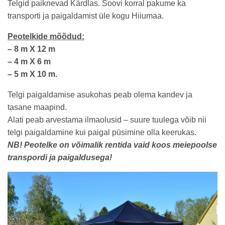
Telgid paiknevad Kärdlas. Soovi korral pakume ka
transporti ja paigaldamist üle kogu Hiiumaa.
Peotelkide mõõdud:
– 8 m X 12 m
– 4 m X 6 m
– 5 m X 10 m.
Telgi paigaldamise asukohas peab olema kandev ja
tasane maapind.
Alati peab arvestama ilmaolusid – suure tuulega võib nii
telgi paigaldamine kui paigal püsimine olla keerukas.
NB! Peotelke on võimalik rentida vaid koos meiepoolse
transpordi ja paigaldusega!