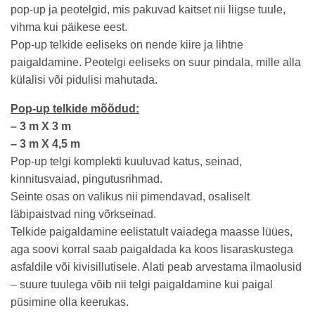
pop-up ja peotelgid, mis pakuvad kaitset nii liigse tuule,
vihma kui päikese eest.
Pop-up telkide eeliseks on nende kiire ja lihtne
paigaldamine. Peotelgi eeliseks on suur pindala, mille alla
külalisi või pidulisi mahutada.
Pop-up telkide mõõdud:
– 3 m X 3 m
– 3 m X 4,5 m
Pop-up telgi komplekti kuuluvad katus, seinad,
kinnitusvaiad, pingutusrihmad.
Seinte osas on valikus nii pimendavad, osaliselt
läbipaistvad ning võrkseinad.
Telkide paigaldamine eelistatult vaiadega maasse lüües,
aga soovi korral saab paigaldada ka koos lisaraskustega
asfaldile või kivisillutisele. Alati peab arvestama ilmaolusid
– suure tuulega võib nii telgi paigaldamine kui paigal
püsimine olla keerukas.